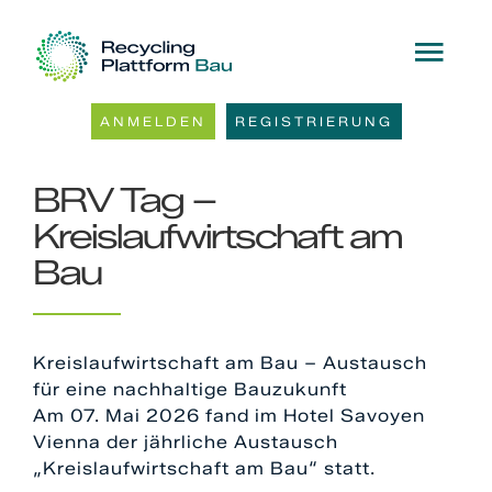
Skip
Zurück
Weiter
to
Tog
content
Navi
ANMELDEN
REGISTRIERUNG
Mehrwert
BRV Tag –
Für wen & warum
Kreislaufwirtschaft am
Bau
Aktuelles
Kontakt
Kreislaufwirtschaft am Bau – Austausch
für eine nachhaltige Bauzukunft
Am 07. Mai 2026 fand im Hotel Savoyen
Vienna der jährliche Austausch
„Kreislaufwirtschaft am Bau“ statt.